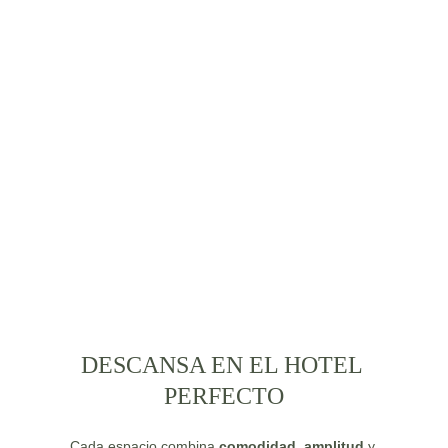
CONTÁCTANOS
DESCANSA EN EL HOTEL 
PERFECTO
Cada espacio combina 
comodidad
, 
amplitud
 y 