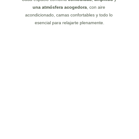
una atmósfera acogedora
, con aire 
acondicionado, camas confortables y todo lo 
esencial para relajarte plenamente.
¿Deseas conocer más detalles sobre 
nuestras habitaciones, servicios o 
disponibilidad?
CONTÁCTOS
info@hotelrionapo.com